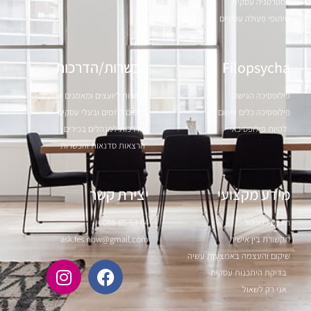
אסטרטגיה עסקית
שיתופי פעולה עסקיים
Filopsycha
הכשרות/הדרכות
פילופסיכה הגישה
הכשרות ליועצים ומאמנים עסקיים
פילופסיכה כלים ויישום
קורסים ליזמים ובעלי עסקים
להיות פילופסיכאי
הדרכות למנהלים בכירים
הרצאות סדנאות והכשרות
מידע מקצועי
יצירת קשר
האדם כמכלול
088-65-63-64
תקשורת בין אישית
ask.fes.now@gmail.com
שיקום והעצמה באמצעות עשיה
בדיקת היתכנות עסקית
אני רק לשאול