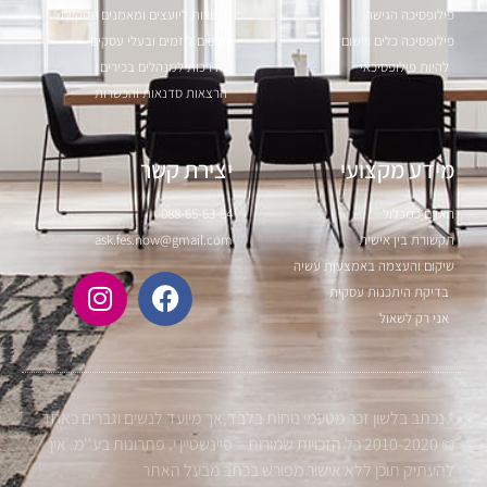
פילופסיכה הגישה
הכשרות ליועצים ומאמנים עסקיים
פילופסיכה כלים ויישום
קורסים ליזמים ובעלי עסקים
להיות פילופסיכאי
הדרכות למנהלים בכירים
הרצאות סדנאות והכשרות
מידע מקצועי
יצירת קשר
האדם כמכלול
088-65-63-64
תקשורת בין אישית
ask.fes.now@gmail.com
שיקום והעצמה באמצעות עשיה
בדיקת היתכנות עסקית
אני רק לשאול
* נכתב בלשון זכר מטעמי נוחות בלבד,אך מיועד לנשים וגברים כאחד
© 2010-2020 כל הזכויות שמורות – פיינשטיין י. פתרונות בע''מ. אין
להעתיק תוכן ללא אישור מפורש בכתב מבעל האתר