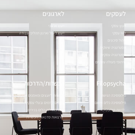
לעסקים
לארגונים
ייעוץ עסקי
ייעוץ ארגוני
ליווי עסקי
ייעוץ ליעול וארגון תהליכי עבודה
ניהול סיכונים
אסטרטגיה שיווקית
אסטרטגיה עסקית
שיתופי פעולה עסקיים
Filopsycha
הכשרות/הדרכות
פילופסיכה הגישה
הכשרות ליועצים ומאמנים עסקיים
פילופסיכה כלים ויישום
קורסים ליזמים ובעלי עסקים
להיות פילופסיכאי
הדרכות למנהלים בכירים
הרצאות סדנאות והכשרות